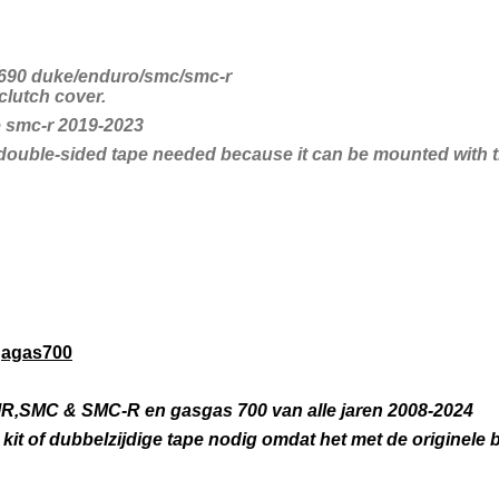
m 690 duke/enduro/smc/smc-r
 clutch cover.
he smc-r 2019-2023
 double-sided tape needed because it can be mounted with th
 gagas700
R,SMC & SMC-R en gasgas 700 van alle jaren 2008-2024
kit of dubbelzijdige tape nodig omdat het met de originel