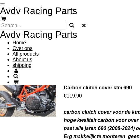
Skip
Avdv Racing Parts
to
main
content
Avdv Racing Parts
Home
Over ons
All products
About us
shipping
Carbon clutch cover ktm 690
€119.90
carbon clutch cover voor de k
hoge kwaliteit carbon voor over
past alle jaren 690 (2008-2024)
Erg makkelijk te monteren geen 