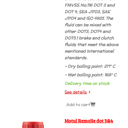
FMVSS No.116 DOT 3 and
DOT 4, SEA J1703, SAE
J1704 and ISO 4925. The
fluid can be mixed with
other DOT3, DOT4 and
DOT5.1 brake and clutch
fluids that meet the above
mentioned international
standards.
- Dry boiling point: 271° C
- Wet boiling point: 169° C
Delivery time on stock
See details
Add to cart
Motul Remolie dot 3&4