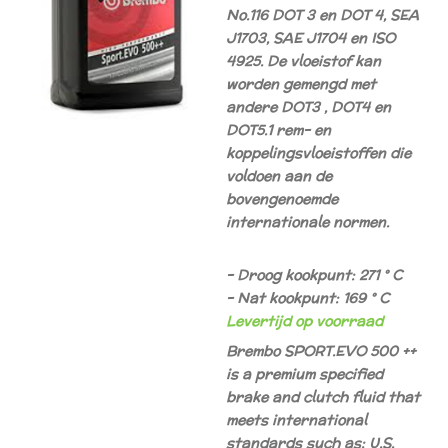
No.116 DOT 3 en DOT 4, SEA
J1703, SAE J1704 en ISO
4925. De vloeistof kan
worden gemengd met
andere DOT3 , DOT4 en
DOT5.1 rem- en
koppelingsvloeistoffen die
voldoen aan de
bovengenoemde
internationale normen.
- Droog kookpunt: 271 ° C
- Nat kookpunt: 169 ° C
Levertijd op voorraad
Brembo SPORT.EVO 500 ++
is a premium specified
brake and clutch fluid that
meets international
standards such as: U.S.